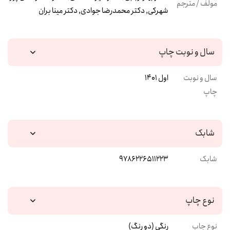
مولف / مترجم
شهرکی, دکتر محمدرضا جوادی, دکتر مینا بران
سال و نوبت چاپ
سال و نوبت
اول 1401
چاپ
شابک
شابک
9786226511223
نوع چاپ
نوع چاپ
رنگی (دو رنگ)