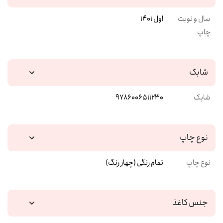
سال و نوبت
اول 1401
چاپ
شابک
شابک
9786006511230
نوع چاپ
نوع چاپ
تمام رنگی (چهار رنگ)
جنس کاغذ