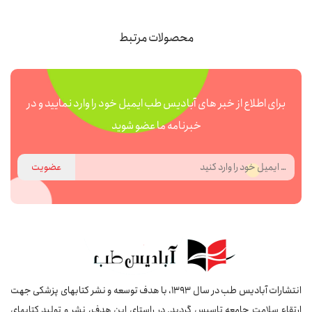
محصولات مرتبط
برای اطلاع از خبر های آبادیس طب ایمیل خود را وارد نمایید و در
خبرنامه ما عضو شوید
عضویت
انتشارات آبادیس طب در سال 1393، با هدف توسعه و نشر کتابهای پزشکی جهت
ارتقاء سلامت جامعه تاسیس گردید. در راستای این هدف، نشر و تولید کتابهای