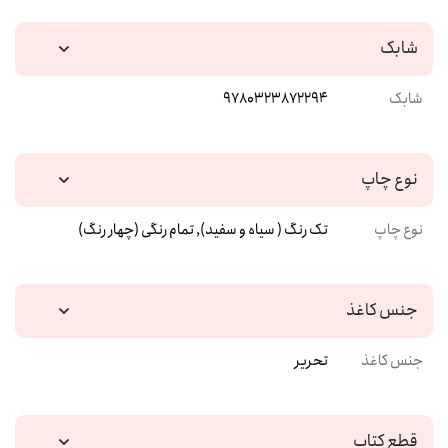
شابک
شابک
9780323872294
نوع چاپ
نوع چاپ
تک رنگ ( سیاه و سفید), تمام رنگی (چهار رنگ)
جنس کاغذ
جنس کاغذ
تحریر
قطع کتاب