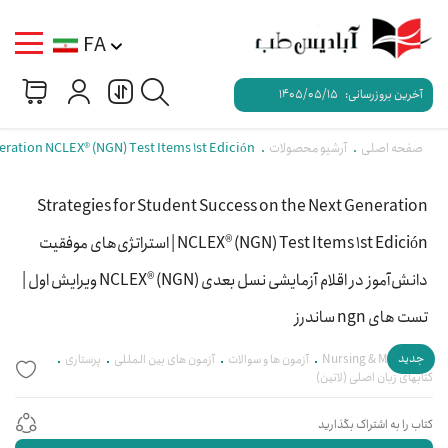
FA
آخرین بروزرسانی:
1405/05/15
صفحه اصلی
آرشیو محصولات
Strategies for Student Success on the Next Generation NCLEX® (NGN) Test Items 1st Edición | 
Strategies for Student Success on the Next Generation
NCLEX® (NGN) Test Items 1st Edición | استراتژی‌های موفقیت
دانش‌آموز در اقلام آزمایشی نسل بعدی NCLEX® (NGN) ویرایش اول |
تست های ngn ساندرز
جدید
Nursing & Midwifery
آزمون ها و سوالات
آزمون های بین المللی
پرستاری
کتابهای زبان اصلی (لاتین)
کتاب را به اشتراک بگذارید