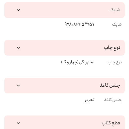
شابک
شابک
9780867154757
نوع چاپ
نوع چاپ
تمام رنگی (چهار رنگ)
جنس کاغذ
جنس کاغذ
تحریر
قطع کتاب