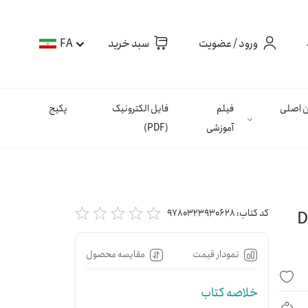
ورود / عضویت
سبد خرید
FA
ان اصلی
فیلم
فایل الکترونیک
پکیج
آموزشی
(PDF)
D
کد کتاب:
9780323930628
نمودار قیمت
مقایسه محصول
خلاصه کتاب