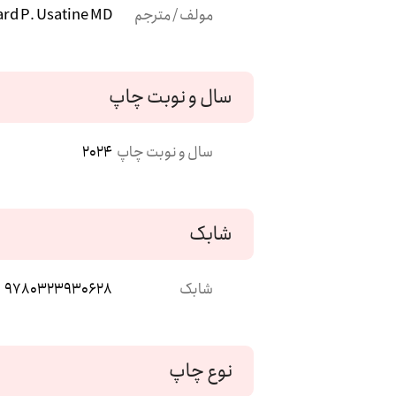
مولف / مترجم
ard P. Usatine MD
سال و نوبت چاپ
سال و نوبت چاپ
2024
شابک
شابک
9780323930628
نوع چاپ