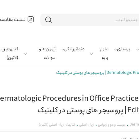
لیست مقایسه
پرستاری
علوم
دندانپزشکی
آزمون ها و
کتابهای زب
پایه
سوالات
(لاتین)
روسیجر های پوستی در کلینیک
ermatologic Procedures in Office Practice
ی پوستی در کلینیک
Derm
پوست و مو و زیبایی
زبان اصلی
کتابهای زبان اصلی (لاتین)