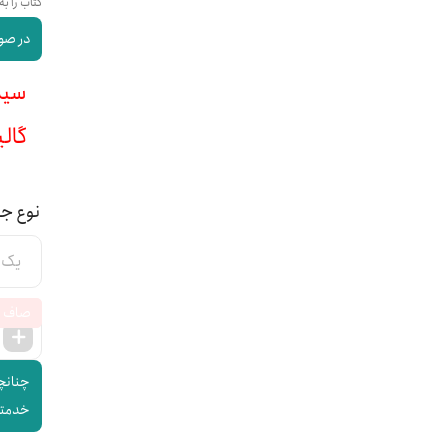
کتاب را به
در صور
سیمی :
گالینگ
نوع ج
صاف
چنانچه
خدمتتا