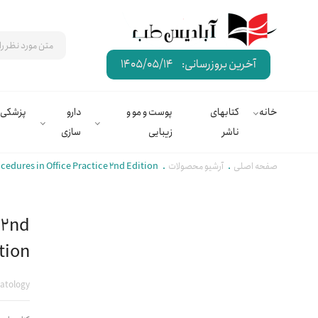
آخرین بروزرسانی:
1405/05/14
خانه
کتابهای
پوست و مو و
دارو
پزشکی
ناشر
زیبایی
سازی
صفحه اصلی
آرشیو محصولات
Dermatologic Procedures in Office Practice 2nd Edition | پ
 2nd
Edition | پروسیجر ها
atology