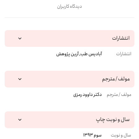
دیدگاه کاربران
انتشارات
انتشارات
آبادیس طب, آرین پژوهش
مولف / مترجم
مولف / مترجم
دکتر داوود رمزی
سال و نوبت چاپ
سال و نوبت
سوم 1393