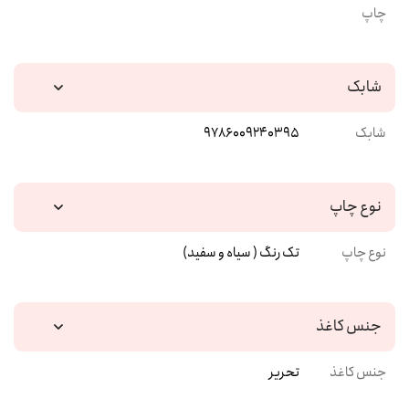
چاپ
شابک
شابک
9786009240395
نوع چاپ
نوع چاپ
تک رنگ ( سیاه و سفید)
جنس کاغذ
جنس کاغذ
تحریر