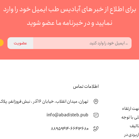
برای اطلاع از خبر های آبادیس طب ایمیل خود را وارد
نمایید و در خبرنامه ما عضو شوید
عضویت
اطلاعات تماس
تهران، میدان انقلاب، خیابان 16 آذر ، نبش فروزانفر، پلاک 24 ، طبقه اول
زشکی جهت ارتقاء
info@abadisteb.pub
ی با توجه
تالیف
88959414-66413680
ربردی در