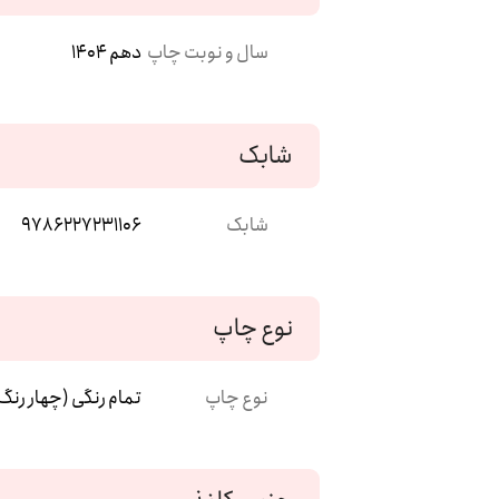
سال و نوبت چاپ
دهم 1404
شابک
شابک
9786227231106
نوع چاپ
نوع چاپ
تمام رنگی (چهار رنگ