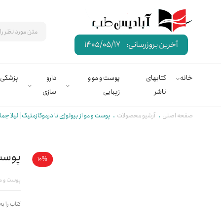
آخرین بروزرسانی:
1405/05/17
خانه
کتابهای
پوست و مو و
دارو
پزشکی
ناشر
زیبایی
سازی
صفحه اصلی
آرشیو محصولات
پوست و مو از بیولوژی تا درموکازمتیک | لیلا جما
پوست 
10%
پوست و مو
کتاب را به