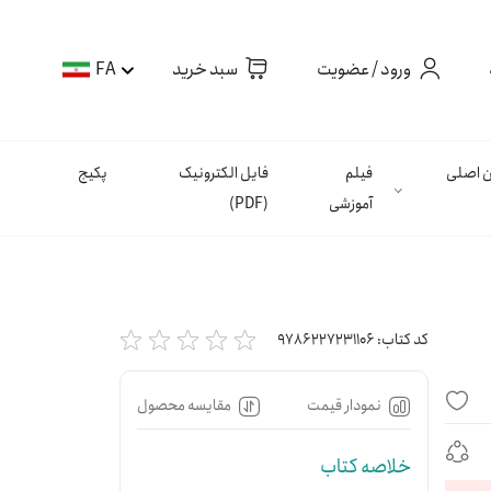
ورود / عضویت
سبد خرید
FA
ان اصلی
فیلم
فایل الکترونیک
پکیج
آموزشی
(PDF)
کد کتاب:
9786227231106
نمودار قیمت
مقایسه محصول
خلاصه کتاب