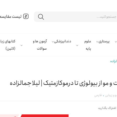
لیست مقایسه
پرستاری
علوم
دندانپزشکی
آزمون ها و
کتابهای زب
پایه
سوالات
(لاتین)
لزاده
و مو از بیولوژی تا درموکازمتیک | لیلا جمالزاده
 و زیبایی
فارسی
 اشتراک بگذارید