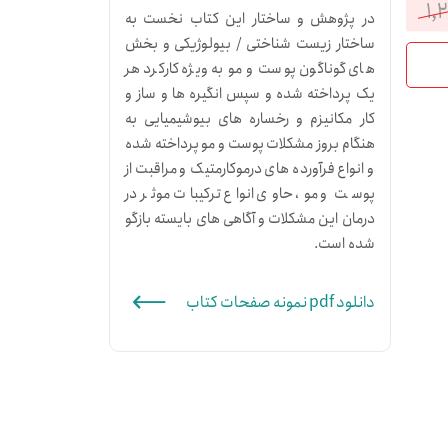
۱,
در پژوهش و ساختار این کتاب نخست به
قیمت
قیمت
ساختار زیست شناختی / بیولوژیکی و بخش
فعلی:
اصلی:
های گوناگون پوست و مو به ویژه کارکرد هر
یک پرداخته شده و سپس انگیره ها و ساز و
۱,۰۸۰,۰۰۰تومان.
۱,۲۰۰,۰۰۰تومان
کار مکانیزم و رخساره های بیوشیمیایی به
هنگام بروز مشکلات پوست و مو پرداخته شده
بود.
و انواع فرآورده های درموکارمتیک و مراقبت از
پوست و مو، حاوی انواع ترکیبات موثر در
درمان این مشکلات و آگاهی های بایسته بازگو
شده است.
دانلود pdf نمونه صفحات کتاب