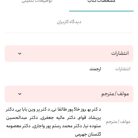
مشخصات کتاب
توضیحات تکمیلی
دیدگاه کاربران
انتشارات
انتشارات
ارجمند
مولف / مترجم
دکتر بهروز خاکپور طالقانی, دکتر پروین بابایی, دکتر
پریشاد قوام, دکتر عالیه جعفری, دکتر عبدالحسین
مولف / مترجم
ستوده نیا, دکتر محمد رستم پور واجاری, دکتر معصومه
گلستان جهرمی