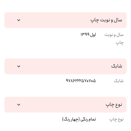
سال و نوبت چاپ
سال و نوبت
اول 1399
چاپ
شابک
شابک
9786222570705
نوع چاپ
نوع چاپ
تمام رنگی (چهار رنگ)