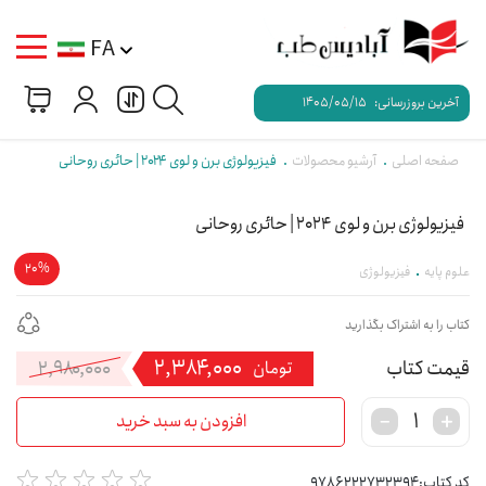
FA
آخرین بروزرسانی:
1405/05/15
صفحه اصلی
آرشیو محصولات
فیزیولوژی برن و لوی ۲۰۲۴ | حائری روحانی
فیزیولوژی برن و لوی 2024 | حائری روحانی
20%
علوم پایه
فیزیولوژی
کتاب را به اشتراک بگذارید
۲,۳۸۴,۰۰۰
۲,۹۸۰,۰۰۰
قی
قی
تومان
فعل
اصل
افزودن به سبد خرید
,۰۰۰
بود
کد کتاب:
9786222732394