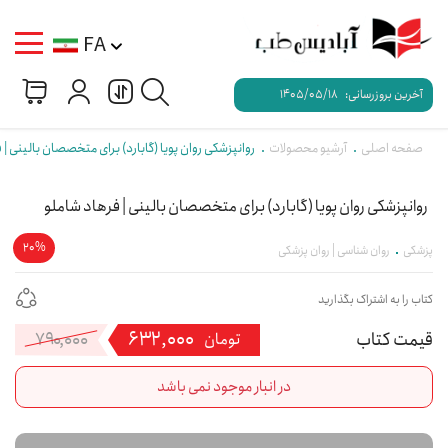
FA
آخرین بروزرسانی:
1405/05/18
صفحه اصلی
آرشیو محصولات
روانپزشکی روان پویا (گابارد) برای متخصصان بالینی | 
روانپزشکی روان پویا (گابارد) برای متخصصان بالینی | فرهاد شاملو
20%
پزشکی
روان شناسی | روان پزشکی
کتاب را به اشتراک بگذارید
۶۳۲,۰۰۰
۷۹۰,۰۰۰
قی
قی
تومان
فعل
اصل
در انبار موجود نمی باشد
۲,۰۰۰
بود