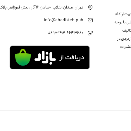
تهران، میدان انقلاب، خیابان 16 آذر ، نبش فروزانفر، پلاک 24 ، طبقه اول
زشکی جهت ارتقاء
info@abadisteb.pub
ی با توجه
تالیف
88959414-66413680
ربردی در
تشارات