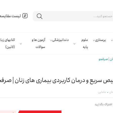
لیست مقایسه
پرستاری
علوم
دندانپزشکی
آزمون ها و
کتابهای زب
پایه
سوالات
(لاتین)
ان | صرفجو
 سریع و درمان کاربردی بیماری های زنان | صرف
مان
مامایی
 اشتراک بگذارید