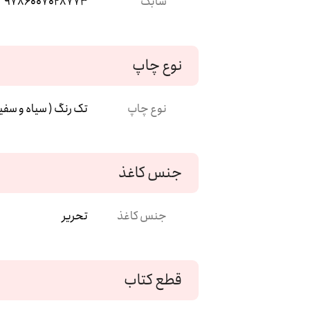
شابک
9786007028773
نوع چاپ
نوع چاپ
تک رنگ ( سیاه و سفی
جنس کاغذ
جنس کاغذ
تحریر
قطع کتاب