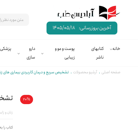
آخرین بروزرسانی:
1405/05/18
خانه
کتابهای
پوست و مو و
دارو
پزشکی
ناشر
زیبایی
سازی
صفحه اصلی
آرشیو محصولات
تشخیص سریع و درمان کاربردی بیماری های زن
تشخیص
20%
زنان و زای
کتاب را به