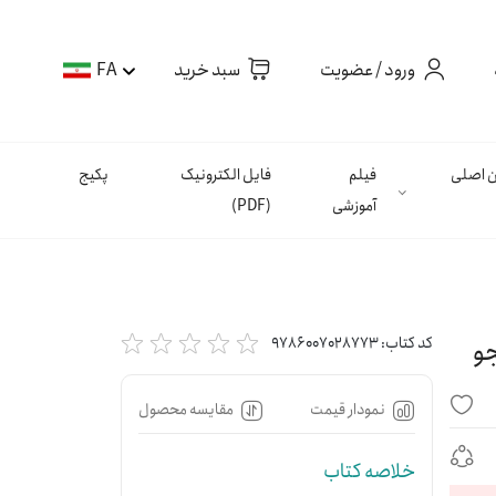
ورود / عضویت
سبد خرید
FA
ان اصلی
فیلم
فایل الکترونیک
پکیج
آموزشی
(PDF)
جو
کد کتاب:
9786007028773
نمودار قیمت
مقایسه محصول
خلاصه کتاب