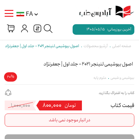
FA
آخرین بروزرسانی:
1405/05/15
صفحه اصلی
آرشیو محصولات
اصول بیوشیمی لنینجر ۲۰۲۱ – جلد اول | جعفرنژاد
اصول بیوشیمی لنینجر 2021 – جلد اول | جعفرنژاد
20%
بیوشیمی و شیمی
علوم پایه
کتاب را به اشتراک بگذارید
۸۰۰,۰۰۰
۱,۰۰۰,۰۰۰
قی
قی
تومان
فعل
اصل
در انبار موجود نمی باشد
۰,۰۰۰
بود