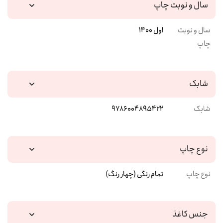
سال و نوبت چاپ
سال و نوبت
اول 1400
چاپ
شابک
شابک
9786004895422
نوع چاپ
نوع چاپ
تمام رنگی (چهار رنگ)
جنس کاغذ