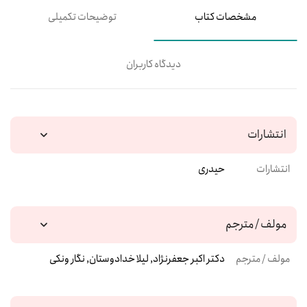
مشخصات کتاب
توضیحات تکمیلی
دیدگاه کاربران
انتشارات
انتشارات
حیدری
مولف / مترجم
مولف / مترجم
دکتر اکبر جعفرنژاد, لیلا خدادوستان, نگار ونکی