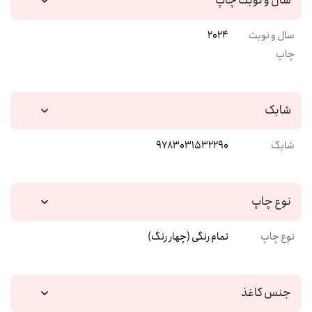
سال و نوبت چاپ
سال و نوبت
2024
چاپ
شابک
شابک
9783031532290
نوع چاپ
نوع چاپ
تمام رنگی (چهار رنگ)
جنس کاغذ