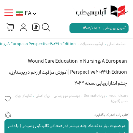
FA
آخرین بروزرسانی:
1405/05/17
صفحه اصلی
آرشیو محصولات
Wound Care Education in Nursing: A European Perspective 2024th Edition | آموزش
Wound Care Education in Nursing: A European
Perspective 2024th Edition | آموزش مراقبت از زخم در پرستاری:
چشم انداز اروپایی نسخه 2024
wound care
Dermatology
پوست و مو و زیبایی
زبان اصلی
کتابهای زبان
اصلی (لاتین)
کتاب را به اشتراک بگذارید
در صورت نیاز به تعداد جلد بیشتر (در صحافی گالینگور و سیمی) با دفتر