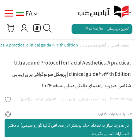
FA
آخرین بروزرسانی:
1405/05/15
صفحه اصلی
آرشیو محصولات
ltrasound Protocol for Facial Aesthetics: A practical clinical guide 2024th Edition
Ultrasound Protocol for Facial Aesthetics: A practical
clinical guide 2024th Edition | پروتکل سونوگرافی برای زیبایی
شناسی صورت: راهنمای بالینی عملی نسخه 2024
Dermatology
پوست و مو و زیبایی
زبان اصلی
کتابهای زبان اصلی (لاتین)
کتاب را به اشتراک بگذارید
در صورت نیاز به تعداد جلد بیشتر (در صحافی گالینگور و سیمی) با دفتر
انتشارات تماس بگیرید.