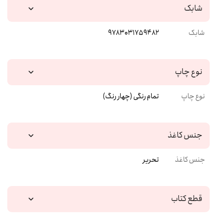
شابک
شابک
9783031759482
نوع چاپ
نوع چاپ
تمام رنگی (چهار رنگ)
جنس کاغذ
جنس کاغذ
تحریر
قطع کتاب