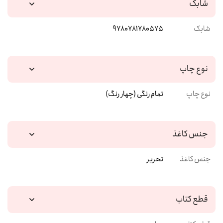
شابک
شابک
9780781780575
نوع چاپ
نوع چاپ
تمام رنگی (چهار رنگ)
جنس کاغذ
جنس کاغذ
تحریر
قطع کتاب