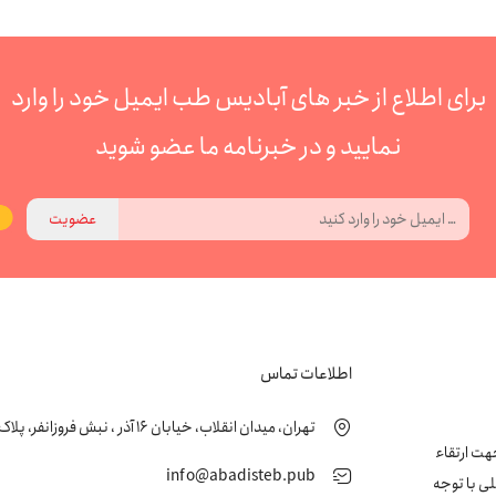
برای اطلاع از خبر های آبادیس طب ایمیل خود را وارد
نمایید و در خبرنامه ما عضو شوید
عضویت
اطلاعات تماس
تهران، میدان انقلاب، خیابان 16 آذر ، نبش فروزانفر، پلاک 24 ، طبقه اول
زشکی جهت ارتقاء
info@abadisteb.pub
ی با توجه