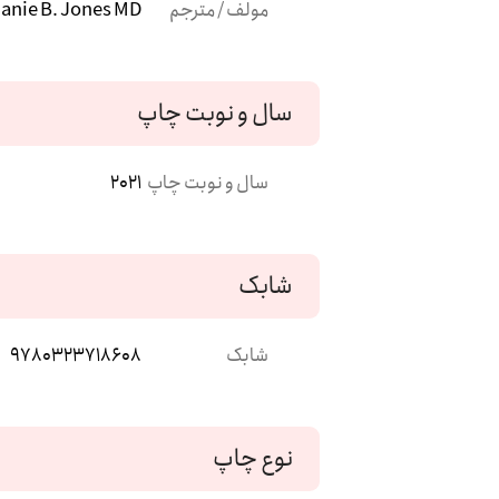
مولف / مترجم
hanie B. Jones MD
سال و نوبت چاپ
سال و نوبت چاپ
2021
شابک
شابک
9780323718608
نوع چاپ