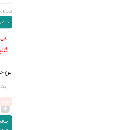
کتاب را به
در صور
سیمی :
گالینگ
نوع ج
صاف
چنانچه
خدمتتا