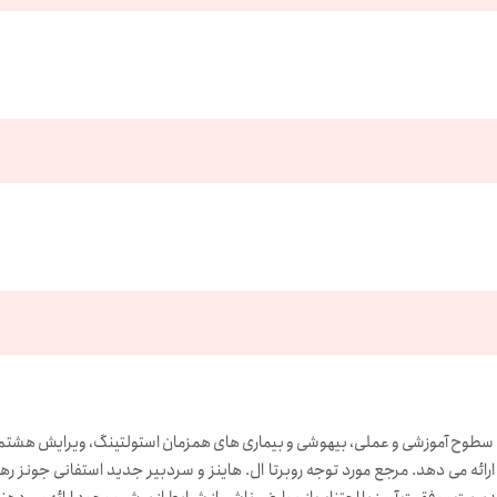
ام سطوح آموزشی و عملی، بیهوشی و بیماری های همزمان استولتینگ، ویرایش هشتم،
 ارائه می دهد. مرجع مورد توجه روبرتا ال. هاینز و سردبیر جدید استفانی جونز ر