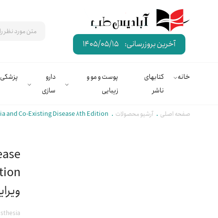
آخرین بروزرسانی:
1405/05/15
خانه
کتابهای
پوست و مو و
دارو
پزشکی
ناشر
زیبایی
سازی
صفحه اصلی
آرشیو محصولات
Stoelting’s Anesthesia and Co-Existing Disease 8th Edition | بیهوشی و
ease
ویرا
sthesia