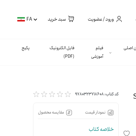
ورود / عضویت
سبد خرید
FA
ان اصلی
فیلم
فایل الکترونیک
پکیج
آموزشی
(PDF)
کد کتاب:
9780323718608
نمودار قیمت
مقایسه محصول
خلاصه کتاب