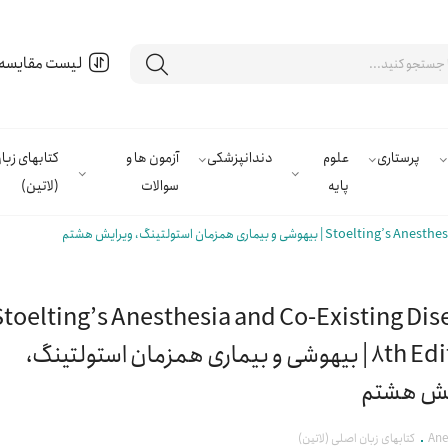
لیست مقایسه
پرستاری
علوم
دندانپزشکی
آزمون ها و
کتابهای زب
پایه
سوالات
(لاتین)
 بیماری همزمان استولتینگ، ویرایش هشتم
Stoelting’s Anesthesia and Co-Existing Dis
8th Edition | بیهوشی و بیماری همزمان استولتینگ،
یش هشتم
Ane
کتابهای زبان اصلی (لاتین)