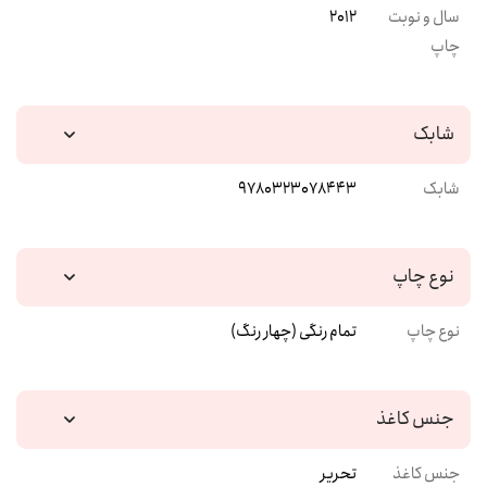
سال و نوبت
2012
چاپ
شابک
شابک
9780323078443
نوع چاپ
نوع چاپ
تمام رنگی (چهار رنگ)
جنس کاغذ
جنس کاغذ
تحریر