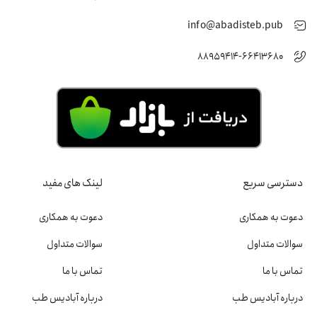
info@abadisteb.pub
88959414-66413680
دسترسی سریع
لینک های مفید
دعوت به همکاری
دعوت به همکاری
سوالات متداول
سوالات متداول
تماس با ما
تماس با ما
درباره آبادیس طب
درباره آبادیس طب