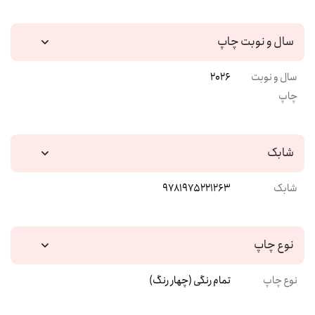
سال و نوبت چاپ
سال و نوبت
2026
چاپ
شابک
شابک
9781975221263
نوع چاپ
نوع چاپ
تمام رنگی (چهار رنگ)