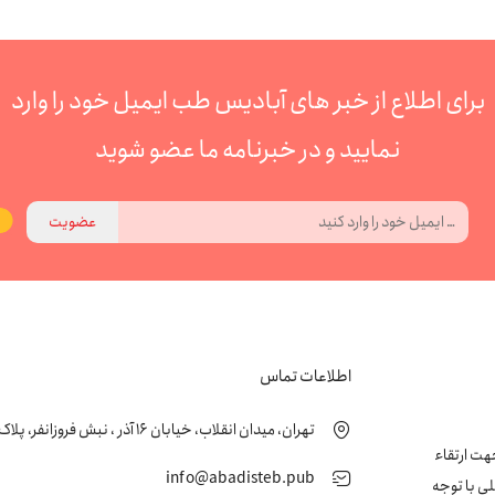
برای اطلاع از خبر های آبادیس طب ایمیل خود را وارد
نمایید و در خبرنامه ما عضو شوید
عضویت
اطلاعات تماس
تهران، میدان انقلاب، خیابان 16 آذر ، نبش فروزانفر، پلاک 24 ، طبقه اول
زشکی جهت ارتقاء
info@abadisteb.pub
ی با توجه