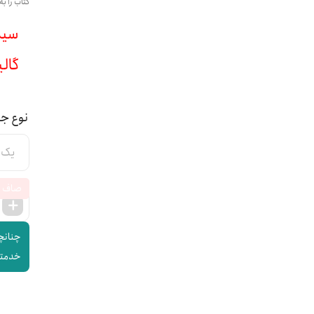
کتاب را به
سیمی :
گالینگ
نوع ج
صاف
چنانچه
خدمتتا