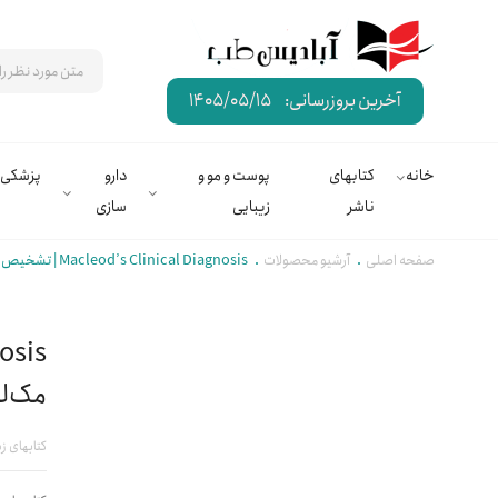
آخرین بروزرسانی:
1405/05/15
خانه
کتابهای
پوست و مو و
دارو
پزشکی
ناشر
زیبایی
سازی
صفحه اصلی
آرشیو محصولات
Macleod’s Clinical Diagnosis | تشخیص بالینی مک‌لئود
مک‌لئ
کتابهای زب