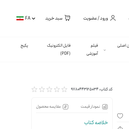
ورود / عضویت
سبد خرید
FA
ان اصلی
فیلم
فایل الکترونیک
پکیج
آموزشی
(PDF)
کد کتاب:
9780443125034
نمودار قیمت
مقایسه محصول
خلاصه کتاب