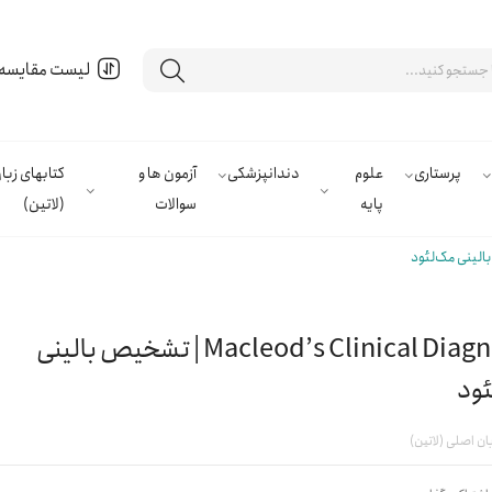
لیست مقایسه
پرستاری
علوم
دندانپزشکی
آزمون ها و
کتابهای زب
پایه
سوالات
(لاتین)
Macleod’s Clinical Diagnosis | تشخیص بالینی
ود
ان اصلی (لاتین)