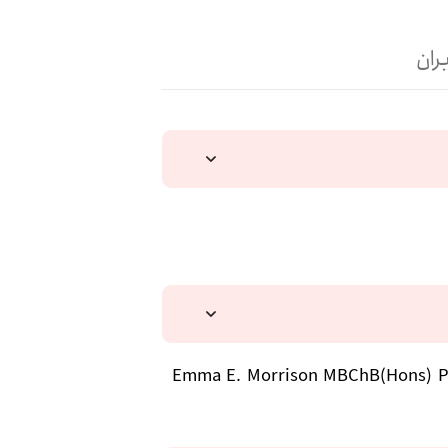
ران
, Emma E. Morrison MBChB(Hons)