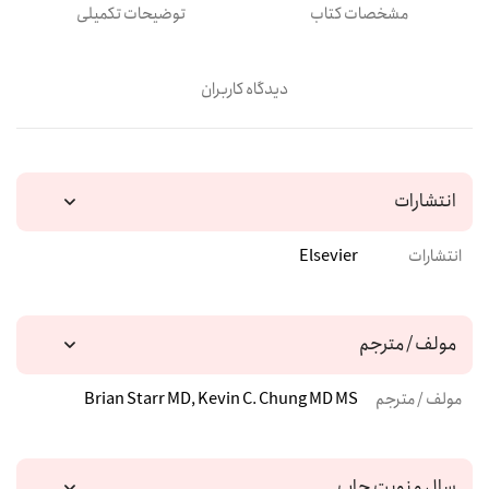
مشخصات کتاب
توضیحات تکمیلی
دیدگاه کاربران
انتشارات
انتشارات
Elsevier
مولف / مترجم
مولف / مترجم
Brian Starr MD, Kevin C. Chung MD MS
سال و نوبت چاپ