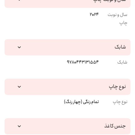
سال و نوبت
2024
چاپ
شابک
شابک
9780443131554
نوع چاپ
نوع چاپ
تمام رنگی (چهار رنگ)
جنس کاغذ