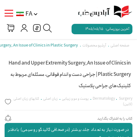
FA
آخرین بروزرسانی:
1405/05/15
صفحه اصلی
آرشیو محصولات
Hand and Upper Extremity Surgery, An Issue of Clinics in Plastic Surgery | جراحی دست و 
Hand and Upper Extremity Surgery, An Issue of Clinics in
Plastic Surgery | جراحی دست و اندام فوقانی، مسئله‌ای مربوط به
کلینیک‌های جراحی پلاستیک
Surgery
Dermatology
پوست و مو و زیبایی
زبان اصلی
کتابهای زبان اصلی
(لاتین)
کتاب را به اشتراک بگذارید
در صورت نیاز به تعداد جلد بیشتر (در صحافی گالینگور و سیمی) با دفتر