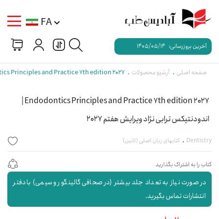
FA
آخرین بروزرسانی:
1405/05/14
صفحه اصلی
آرشیو محصولات
Endodontics Principles and Practice 7th edition 2027 | اندودنتیکس ترابی نژاد
Endodontics Principles and Practice 7th edition 2027 |
اندودنتیکس ترابی نژاد ویرایش هفتم 2027
Dentistry
کتابهای زبان اصلی (لاتین)
کتاب را به اشتراک بگذارید
در صورت نیاز به تعداد جلد بیشتر (در صحافی گالینگور و سیمی) با دفتر
انتشارات تماس بگیرید.