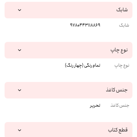
شابک
شابک
9780443118869
نوع چاپ
نوع چاپ
تمام رنگی (چهار رنگ)
جنس کاغذ
جنس کاغذ
تحریر
قطع کتاب