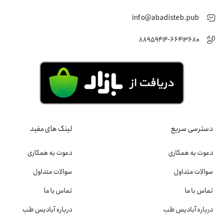
info@abadisteb.pub
88959414-66413680
دسترسی سریع
لینک های مفید
دعوت به همکاری
دعوت به همکاری
سوالات متداول
سوالات متداول
تماس با ما
تماس با ما
درباره آبادیس طب
درباره آبادیس طب