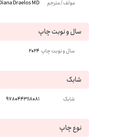
مولف / مترجم
Diana Draelos MD
سال و نوبت چاپ
سال و نوبت چاپ
2024
شابک
شابک
9780443118081
نوع چاپ