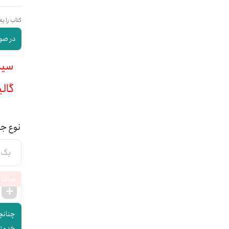
کتاب را به
در صور
سیمی :
گالینگ
نوع ج
صاف
چنانچه
خدمتتا