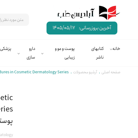
آخرین بروزرسانی:
1405/05/17
خانه
کتابهای
پوست و مو و
دارو
پزشکی
ناشر
زیبایی
سازی
صفحه اصلی
آرشیو محصولات
Cosmeceuticals: Procedures in Cosmetic Dermatology Series | روی
etic
پوستی
atology