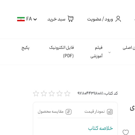
ورود / عضویت
سبد خرید
FA
ان اصلی
فیلم
فایل الکترونیک
پکیج
آموزشی
(PDF)
کد کتاب:
9780443118081
ای
نمودار قیمت
مقایسه محصول
خلاصه کتاب