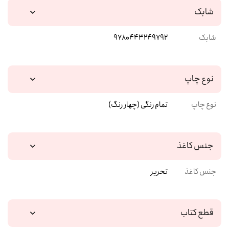
شابک
شابک
9780443249792
نوع چاپ
نوع چاپ
تمام رنگی (چهار رنگ)
جنس کاغذ
جنس کاغذ
تحریر
قطع کتاب