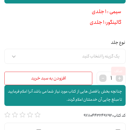
سیمی : 1 جلدی
گالینگور: 1 جلدی
نوع جلد
صاف
افزودن به سبد خرید
چنانچه بخش یا فصل هایی از کتاب مورد نیاز شما می باشد آنرا اعلام فرمایید
تا مبلغ چاپی آن خدمتتان اعلام گردد.
کد کتاب:
9780443249792