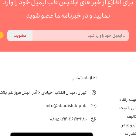
برای اطلاع از خبر های آبادیس طب ایمیل خود را وارد
نمایید و در خبرنامه ما عضو شوید
عضویت
اطلاعات تماس
تهران، میدان انقلاب، خیابان 16 آذر ، نبش فروزانفر، پلاک 24 ، طبقه اول
زشکی جهت ارتقاء
info@abadisteb.pub
ی با توجه
تالیف
88959414-66413680
ربردی در
تشارات