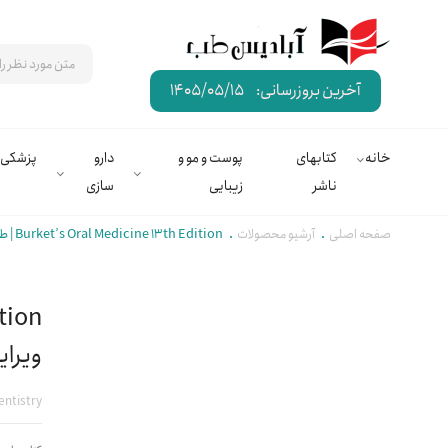
آخرین بروزرسانی:
1405/05/15
خانه
کتابهای
پوست و مو و
دارو
پزشکی
ناشر
زیبایی
سازی
صفحه اصلی
آرشیو محصولات
Burket’s Oral Medicine 13th Edition | طب دهان برکت ویرایش سیزدهم
ویرا
entistry