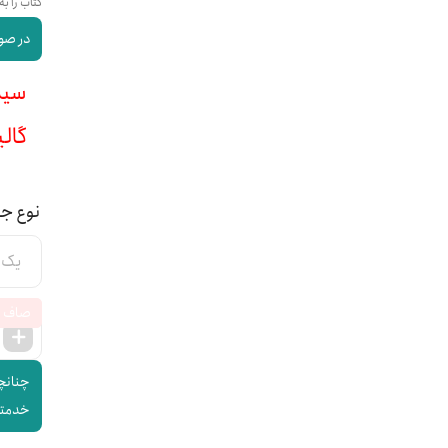
کتاب را به
در صور
سیمی :
گالینگ
نوع ج
صاف
چنانچه
خدمتتا