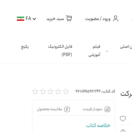
ورود / عضویت
سبد خرید
FA
ان اصلی
فیلم
فایل الکترونیک
پکیج
آموزشی
(PDF)
طب دهان برکت
کد کتاب:
9781119597742
نمودار قیمت
مقایسه محصول
خلاصه کتاب