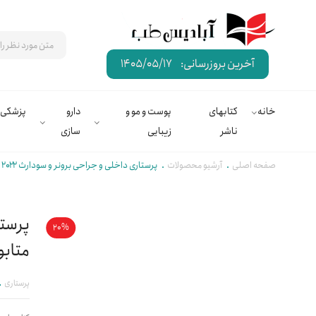
آخرین بروزرسانی:
1405/05/17
خانه
کتابهای
پوست و مو و
دارو
پزشکی
ناشر
زیبایی
سازی
صفحه اصلی
آرشیو محصولات
پرستاری داخلی و جراحی برونر و سودارث ۲۰۲۲ جلد۱۰ متابولیسم و اندوکرین | دکتر ناهید دهقان نیری
20%
متابو
پرستاری