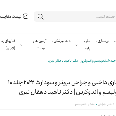
لیست مقایسه
پرستاری
علوم
دندانپزشکی
آزمون ها و
کتابهای زب
پایه
سوالات
(لاتین)
پرستاری داخلی و جراحی برونر و سودارث ۲۰۲۲ جلد10
لیسم و اندوکرین | دکتر ناهید دهقان نیری
داخلی جراحی
غدد و متابولیسم