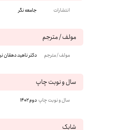
انتشارات
جامعه نگر
مولف / مترجم
مولف / مترجم
دکتر ناهید دهقان نی
سال و نوبت چاپ
سال و نوبت چاپ
دوم 1402
شابک