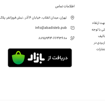
اطلاعات تماس
تهران، میدان انقلاب، خیابان 16 آذر ، نبش فروزانفر، پلاک 24 ، طبقه اول
زشکی جهت ارتقاء
info@abadisteb.pub
ی با توجه
تالیف
88959414-66413680
ربردی در
تشارات