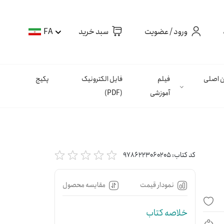
ورود / عضویت
سبد خرید
FA
ان اصلی
فیلم
فایل الکترونیک
پکیج
آموزشی
(PDF)
کد کتاب:
9786223060205
نمودار قیمت
مقایسه محصول
خلاصه کتاب