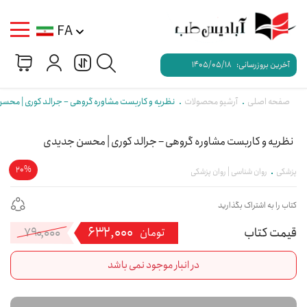
FA
آخرین بروزرسانی:
1405/05/18
صفحه اصلی
آرشیو محصولات
نظریه و کاربست مشاوره گروهی – جرالد کوری | مح
نظریه و کاربست مشاوره گروهی – جرالد کوری | محسن جدیدی
20%
پزشکی
روان شناسی | روان پزشکی
کتاب را به اشتراک بگذارید
۶۳۲,۰۰۰
۷۹۰,۰۰۰
قی
قی
تومان
فعل
اصل
در انبار موجود نمی باشد
۲,۰۰۰
بود