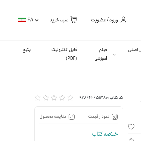
ورود / عضویت
سبد خرید
FA
ان اصلی
فیلم
فایل الکترونیک
پکیج
آموزشی
(PDF)
کد کتاب:
9786226511780
نمودار قیمت
مقایسه محصول
خلاصه کتاب