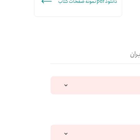
دانلود pdf نمونه صفحات کتاب
ران