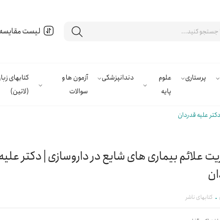
لیست مقایسه
پرستاری
علوم
دندانپزشکی
آزمون ها و
کتابهای زب
پایه
سوالات
(لاتین)
دکتر علیه قدردان
ت علائم بیماری های شایع در داروسازی | دکتر علیه
ان
کتابهای ناشر