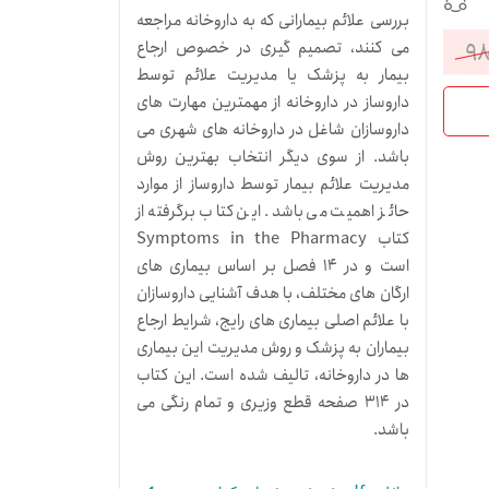
بررسی علائم بیمارانی که به داروخانه مراجعه
۹۸
می کنند، تصمیم گیری در خصوص ارجاع
قیمت
قیمت
بیمار به پزشک یا مدیریت علائم توسط
داروساز در داروخانه از مهمترین مهارت های
فعلی:
اصلی:
داروسازان شاغل در داروخانه های شهری می
۷۸۴,۰۰۰تومان.
۹۸۰,۰۰۰تومان
باشد. از سوی دیگر انتخاب بهترین روش
مدیریت علائم بیمار توسط داروساز از موارد
بود.
حائز اهمیت می باشد. این کتاب برگرفته از
کتاب Symptoms in the Pharmacy
است و در 14 فصل بر اساس بیماری های
ارگان های مختلف، با هدف آشنایی داروسازان
با علائم اصلی بیماری های رایج، شرایط ارجاع
بیماران به پزشک و روش مدیریت این بیماری
ها در داروخانه، تالیف شده است. این کتاب
در 314 صفحه قطع وزیری و تمام رنگی می
باشد.