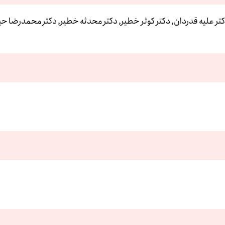
دکتر علیه قدردان, دکتر کوثر خطیر, دکتر محدثه خطیر, دکتر محمدرضا ح