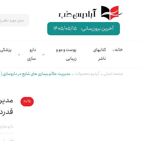
آخرین بروزرسانی:
1405/05/15
خانه
کتابهای
پوست و مو و
دارو
پزشکی
ناشر
زیبایی
سازی
صفحه اصلی
آرشیو محصولات
مدیریت علائم بیماری های شایع در داروسازی | 
مدیری
20%
قدرد
دارو سازی