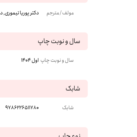
مولف / مترجم
دکتر پوریا تیموری, 
سال و نوبت چاپ
سال و نوبت چاپ
اول 1404
شابک
شابک
9786226511780
نوع چاپ