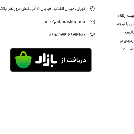
تهران، میدان انقلاب، خیابان 16 آذر ، نبش فروزانفر، پلاک 24 ، طبقه اول
زشکی جهت ارتقاء
info@abadisteb.pub
ی با توجه
تالیف
88959414-66413680
ربردی در
تشارات