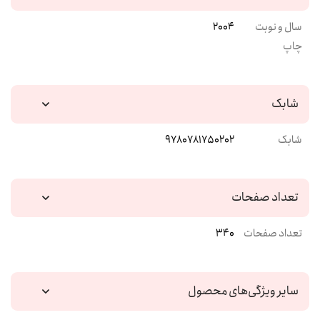
سال و نوبت
2004
چاپ
شابک
شابک
9780781750202
تعداد صفحات
تعداد صفحات
340
سایر ویژگی‌های محصول