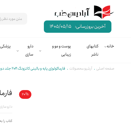
آخرین بروزرسانی:
1405/05/15
خانه
کتابهای
پوست و مو و
دارو
پزشکی
ناشر
زیبایی
سازی
صفحه اصلی
آرشیو محصولات
فارماکولوژی پایه و بالینی کاتزونگ ۲۰۲۱ جلد دوم | جهانگیری
فارماکولو
20%
دارو سازی
کتاب را به