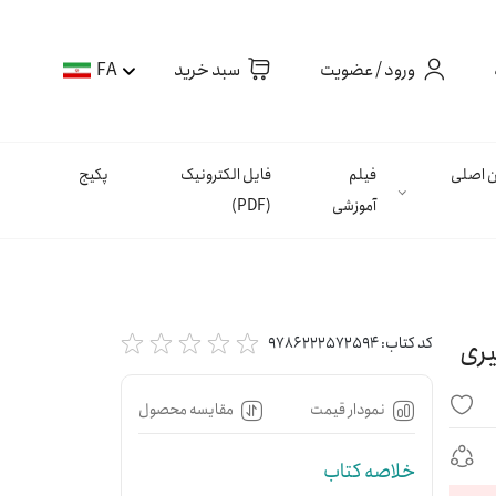
ورود / عضویت
سبد خرید
FA
ان اصلی
فیلم
فایل الکترونیک
پکیج
آموزشی
(PDF)
کد کتاب:
9786222572594
نمودار قیمت
مقایسه محصول
خلاصه کتاب