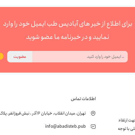
برای اطلاع از خبر های آبادیس طب ایمیل خود را وارد
نمایید و در خبرنامه ما عضو شوید
عضویت
اطلاعات تماس
تهران، میدان انقلاب، خیابان 16 آذر ، نبش فروزانفر، پلاک 24 ، طبقه اول
زشکی جهت ارتقاء
info@abadisteb.pub
ی با توجه