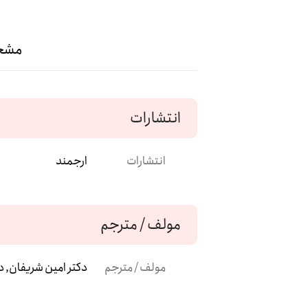
مشخ
انتشارات
انتشارات
ارجمند
مولف / مترجم
مولف / مترجم
دکتر امین شریفان, د