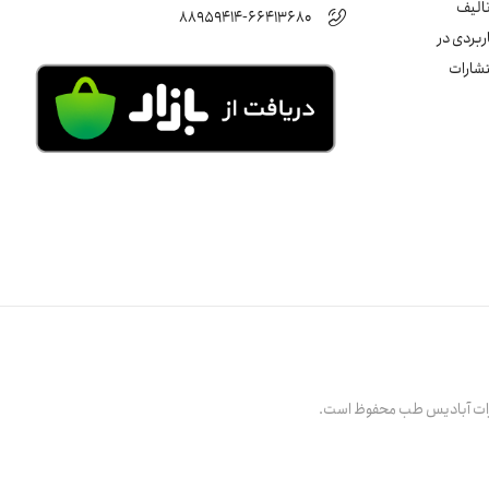
تالیف
88959414-66413680
ربردی در
تشارات