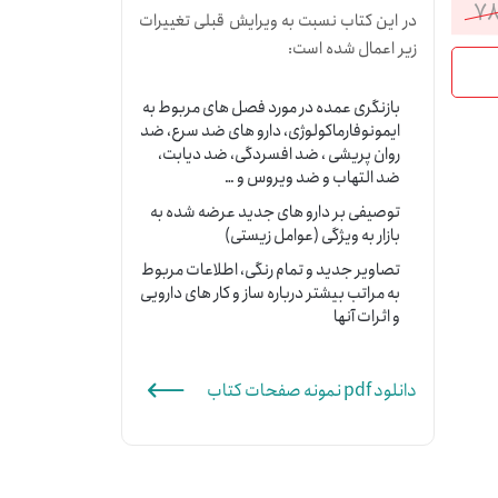
۷۸
در این کتاب نسبت به ویرایش قبلی تغییرات
قیمت
قیمت
زیر اعمال شده است:
فعلی:
اصلی:
بازنگری عمده در مورد فصل های مربوط به
۶۳۰,۴۰۰تومان.
۷۸۸,۰۰۰تومان
ایمونوفارماکولوژی، دارو های ضد سرع، ضد
روان پریشی ، ضد افسردگی، ضد دیابت،
بود.
ضد التهاب و ضد ویروس و …
توصیفی بر دارو های جدید عرضه شده به
بازار به ویژگی (عوامل زیستی)
تصاویر جدید و تمام رنگی، اطلاعات مربوط
به مراتب بیشتر درباره ساز و کار های دارویی
و اثرات آنها
دانلود pdf نمونه صفحات کتاب