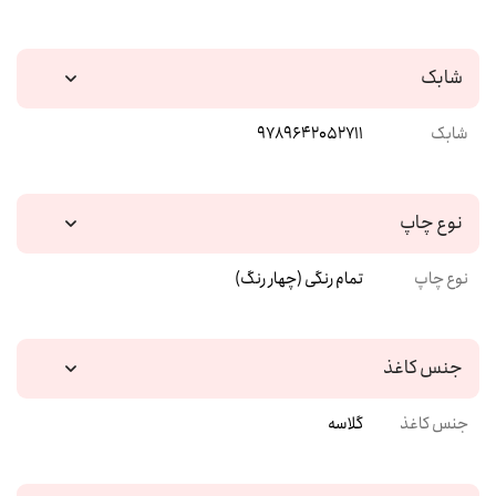
شابک
شابک
9789642052711
نوع چاپ
نوع چاپ
تمام رنگی (چهار رنگ)
جنس کاغذ
جنس کاغذ
گلاسه