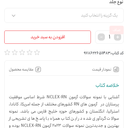
نوع جلد
صاف
افزودن به سبد خرید
کد کتاب:
9786226511483
نمودار قیمت
مقایسه محصول
خلاصه کتاب
آشنایی با نمونه سوالات آزمون NCLEX-RN شرط اساسی موفقیت
پرستاران در آزمون های RN کشورهای مختلف از جمله امریکا، کانادا،
استرالیا، انگلستان و کشورهای حوزه خلیج فارس می باشد. نمونه
سوالات گردآوری شده در این کتاب همراه با پاسخ های تشریحی از
بهترین و جدیدترین نمونه سوالات 2023 آزمون NCLEX-RN بوده و