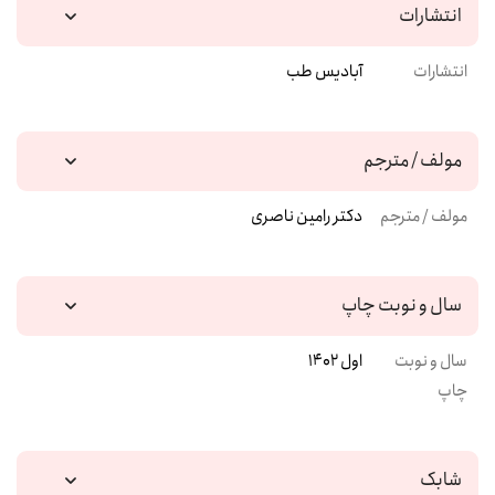
انتشارات
انتشارات
آبادیس طب
مولف / مترجم
مولف / مترجم
دکتر رامین ناصری
سال و نوبت چاپ
سال و نوبت
اول 1402
چاپ
شابک