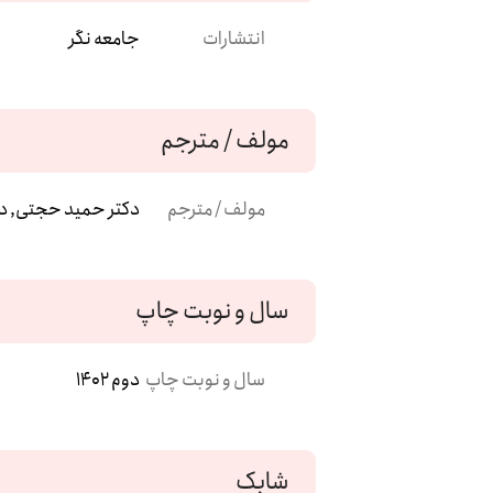
انتشارات
جامعه نگر
مولف / مترجم
مولف / مترجم
دکتر حمید حجتی, د
سال و نوبت چاپ
سال و نوبت چاپ
دوم 1402
شابک