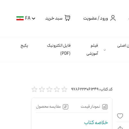
ورود / عضویت
سبد خرید
FA
ان اصلی
فیلم
فایل الکترونیک
پکیج
آموزشی
(PDF)
کد کتاب:
9786223061349
نمودار قیمت
مقایسه محصول
خلاصه کتاب