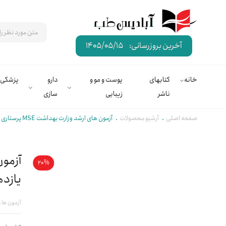
آخرین بروزرسانی:
1405/05/15
خانه
کتابهای
پوست و مو و
دارو
پزشکی
ناشر
زیبایی
سازی
صفحه اصلی
آرشیو محصولات
آزمون های ارشد وزارت بهداشت MSE پرستاری – ویراست یازدهم | حجتی
20%
یازده
آزمون ها 