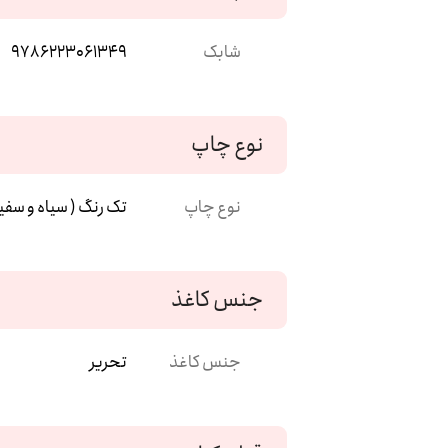
شابک
9786223061349
نوع چاپ
نوع چاپ
تک رنگ ( سیاه و سفی
جنس کاغذ
جنس کاغذ
تحریر