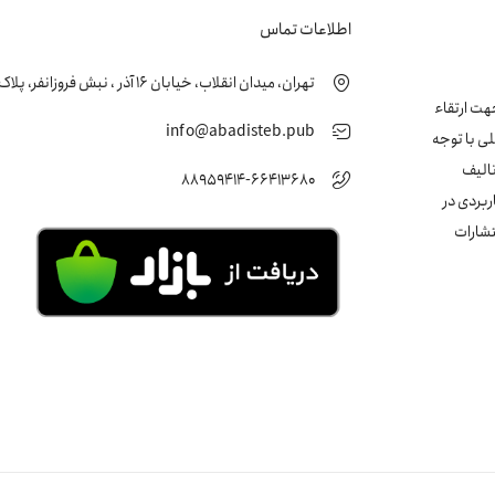
اطلاعات تماس
تهران، میدان انقلاب، خیابان 16 آذر ، نبش فروزانفر، پلاک 24 ، طبقه اول
زشکی جهت ارتقاء
info@abadisteb.pub
ی با توجه
تالیف
88959414-66413680
ربردی در
تشارات