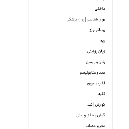
داخلی
روان شناسی | روان پزشکی
روماتولوژی
ریه
زبان پزشکی
زنان و زایمان
غدد و متابولیسم
قلب و عروق
کلیه
گوارش | کبد
گوش و حلق و بینی
مغز و اعصاب