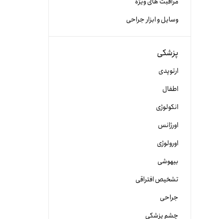
مراقبت های ویژه
وسایل و ابزار جراحی
پزشکی
ارتوپدی
اطفال
انکولوژی
اورژانس
اورولوژی
بیهوشی
تشخیص افتراقی
جراحی
چشم پزشکی