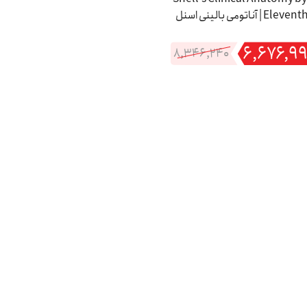
Eleventh Edition | آناتومی بالینی اسنل
2024
۶,۶۷۶,۹۹
۸,۳۴۶,۲۴۰