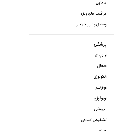
مامایی
مراقبت های ویژه
وسایل و ابزار جراحی
پزشکی
ارتوپدی
اطفال
انکولوژی
اورژانس
اورولوژی
بیهوشی
تشخیص افتراقی
جراحی