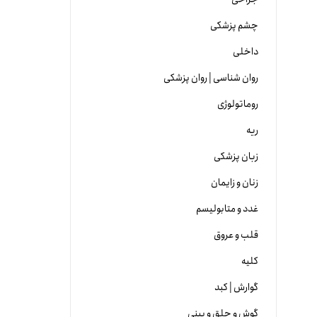
چشم پزشکی
داخلی
روان شناسی | روان پزشکی
روماتولوژی
ریه
زبان پزشکی
زنان و زایمان
غدد و متابولیسم
قلب و عروق
کلیه
گوارش | کبد
گوش و حلق و بینی