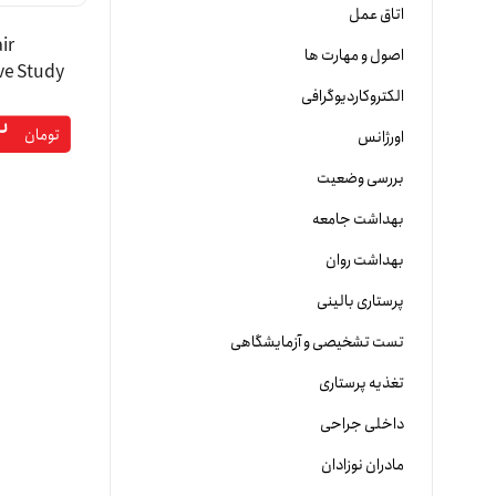
اتاق عمل
ir
اصول و مهارت ها
ve Study
الکتروکاردیوگرافی
oner 1st
۲
on
تومان
اورژانس
تعاملی 
بررسی وضعیت
بهداشت جامعه
بهداشت روان
پرستاری بالینی
تست تشخیصی و آزمایشگاهی
تغذیه پرستاری
داخلی جراحی
مادران نوزادان