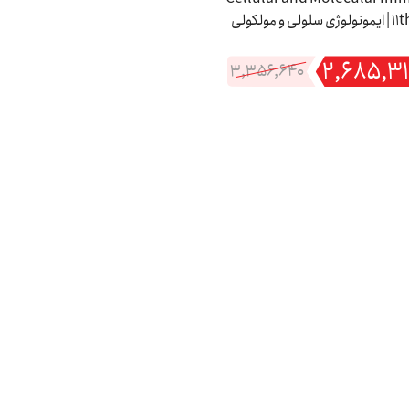
11th Edition | ایمونولوژی سلولی و مولکولی
۲,۶۸۵,۳
۳,۳۵۶,۶۴۰