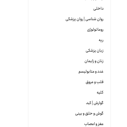
داخلی
روان شناسی | روان پزشکی
روماتولوژی
ریه
زبان پزشکی
زنان و زایمان
غدد و متابولیسم
قلب و عروق
کلیه
گوارش | کبد
گوش و حلق و بینی
مغز و اعصاب