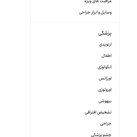
مراقبت های ویژه
وسایل و ابزار جراحی
پزشکی
ارتوپدی
اطفال
انکولوژی
اورژانس
اورولوژی
بیهوشی
تشخیص افتراقی
جراحی
چشم پزشکی