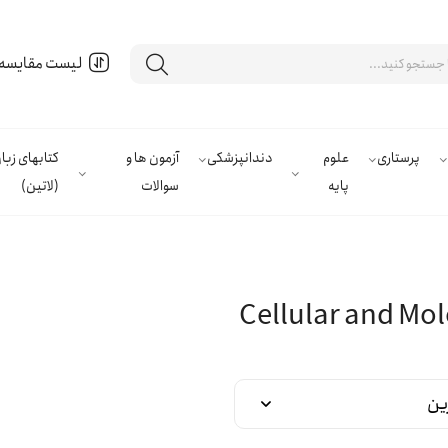
لیست مقایسه
پرستاری
علوم
دندانپزشکی
آزمون ها و
کتابهای زب
پایه
سوالات
(لاتین)
Cellular and Mol