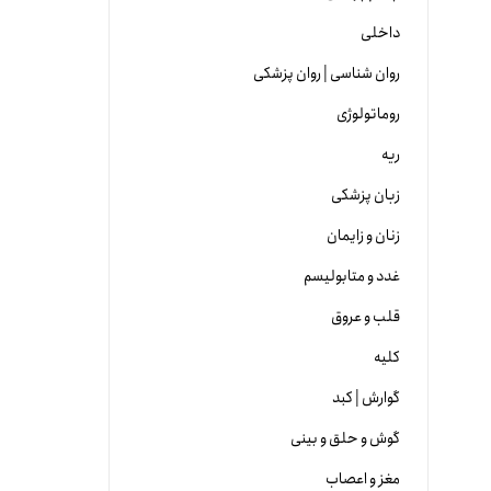
داخلی
روان شناسی | روان پزشکی
روماتولوژی
ریه
زبان پزشکی
زنان و زایمان
غدد و متابولیسم
قلب و عروق
کلیه
گوارش | کبد
گوش و حلق و بینی
مغز و اعصاب