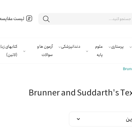
لیست مقایسه
پرستاری
علوم
دندانپزشکی
آزمون ها و
کتابهای زب
پایه
سوالات
(لاتین)
Brunn
Brunner and Suddarth's Tex