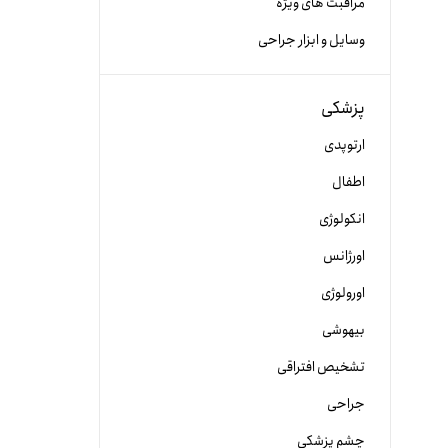
مراقبت های ویژه
وسایل و ابزار جراحی
پزشکی
ارتوپدی
اطفال
انکولوژی
اورژانس
اورولوژی
بیهوشی
تشخیص افتراقی
جراحی
چشم پزشکی