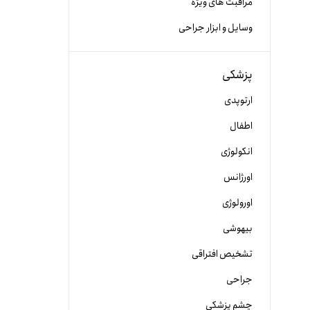
مراقبت های ویژه
وسایل و ابزار جراحی
پزشکی
ارتوپدی
اطفال
انکولوژی
اورژانس
اورولوژی
بیهوشی
تشخیص افتراقی
جراحی
چشم پزشکی