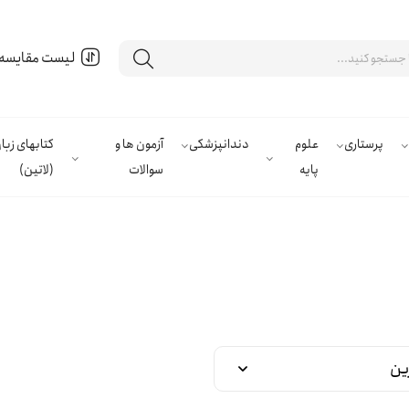
لیست مقایسه
پرستاری
علوم
دندانپزشکی
آزمون ها و
کتابهای زب
پایه
سوالات
(لاتین)