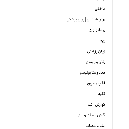
داخلی
روان شناسی | روان پزشکی
روماتولوژی
ریه
زبان پزشکی
زنان و زایمان
غدد و متابولیسم
قلب و عروق
کلیه
گوارش | کبد
گوش و حلق و بینی
مغز و اعصاب