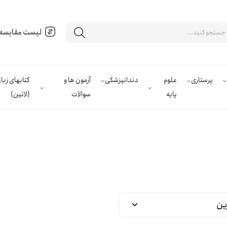
لیست مقایسه
پرستاری
علوم
دندانپزشکی
آزمون ها و
کتابهای زب
پایه
سوالات
(لاتین)