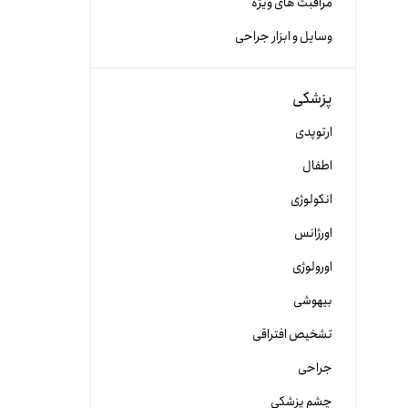
مراقبت های ویژه
وسایل و ابزار جراحی
پزشکی
ارتوپدی
اطفال
انکولوژی
اورژانس
اورولوژی
بیهوشی
تشخیص افتراقی
جراحی
چشم پزشکی