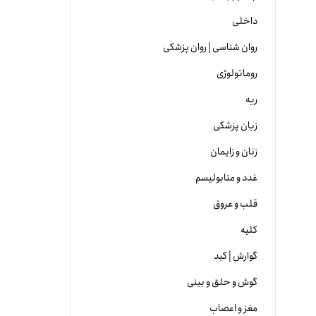
داخلی
روان شناسی | روان پزشکی
روماتولوژی
ریه
زبان پزشکی
زنان و زایمان
غدد و متابولیسم
قلب و عروق
کلیه
گوارش | کبد
گوش و حلق و بینی
مغز و اعصاب