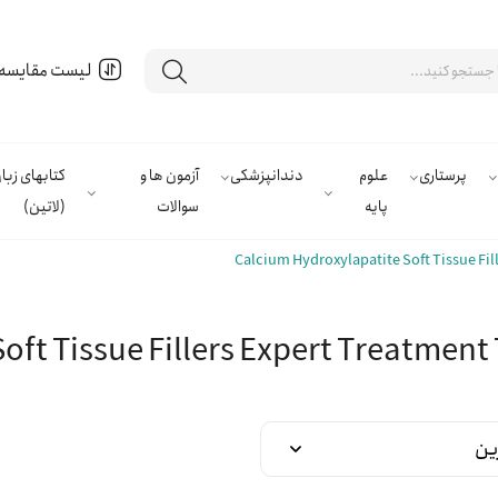
لیست مقایسه
پرستاری
علوم
دندانپزشکی
آزمون ها و
کتابهای زب
پایه
سوالات
(لاتین)