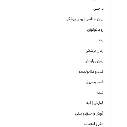
داخلی
روان شناسی | روان پزشکی
روماتولوژی
ریه
زبان پزشکی
زنان و زایمان
غدد و متابولیسم
قلب و عروق
کلیه
گوارش | کبد
گوش و حلق و بینی
مغز و اعصاب