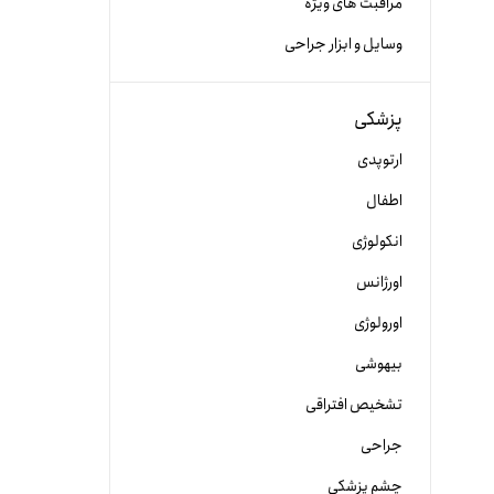
مراقبت های ویژه
وسایل و ابزار جراحی
پزشکی
ارتوپدی
اطفال
انکولوژی
اورژانس
اورولوژی
بیهوشی
تشخیص افتراقی
جراحی
چشم پزشکی