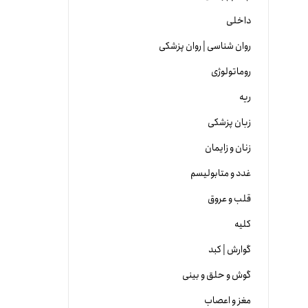
داخلی
روان شناسی | روان پزشکی
روماتولوژی
ریه
زبان پزشکی
زنان و زایمان
غدد و متابولیسم
قلب و عروق
کلیه
گوارش | کبد
گوش و حلق و بینی
مغز و اعصاب