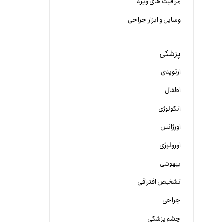
مراقبت های ویژه
وسایل و ابزار جراحی
پزشکی
ارتوپدی
اطفال
انکولوژی
اورژانس
اورولوژی
بیهوشی
تشخیص افتراقی
جراحی
چشم پزشکی