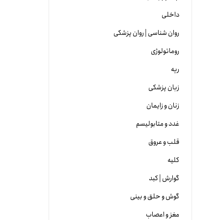
داخلی
روان شناسی | روان پزشکی
روماتولوژی
ریه
زبان پزشکی
زنان و زایمان
غدد و متابولیسم
قلب و عروق
کلیه
گوارش | کبد
گوش و حلق و بینی
مغز و اعصاب