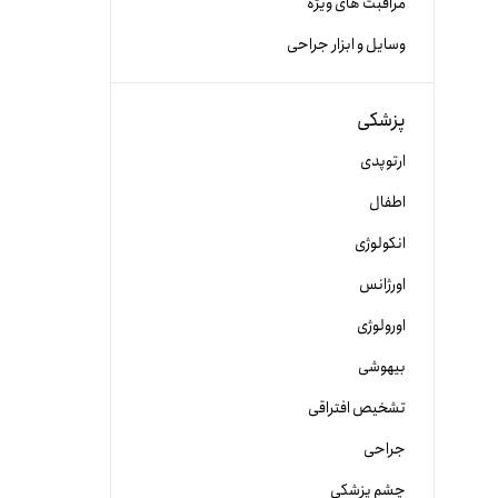
مراقبت های ویژه
وسایل و ابزار جراحی
پزشکی
ارتوپدی
اطفال
انکولوژی
اورژانس
اورولوژی
بیهوشی
تشخیص افتراقی
جراحی
چشم پزشکی