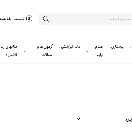
لیست مقایسه
پرستاری
علوم
دندانپزشکی
آزمون ها و
کتابهای زب
پایه
سوالات
(لاتین)