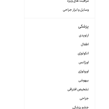
مراقبت های ویژه
وسایل و ابزار جراحی
پزشکی
ارتوپدی
اطفال
انکولوژی
اورژانس
اورولوژی
بیهوشی
تشخیص افتراقی
جراحی
چشم پزشکی