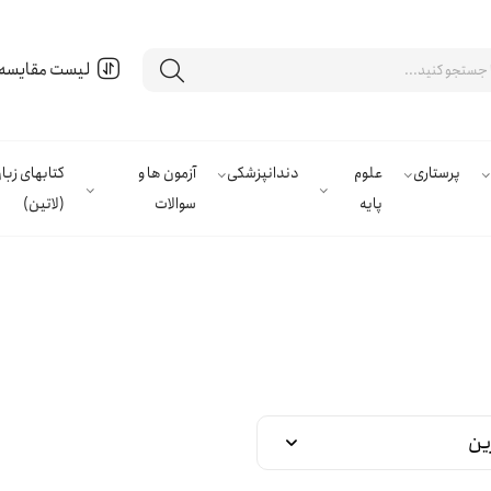
لیست مقایسه
پرستاری
علوم
دندانپزشکی
آزمون ها و
کتابهای زب
پایه
سوالات
(لاتین)