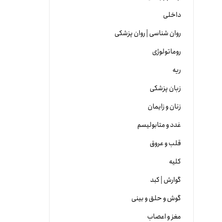
داخلی
روان شناسی | روان پزشکی
روماتولوژی
ریه
زبان پزشکی
زنان و زایمان
غدد و متابولیسم
قلب و عروق
کلیه
گوارش | کبد
گوش و حلق و بینی
مغز و اعصاب