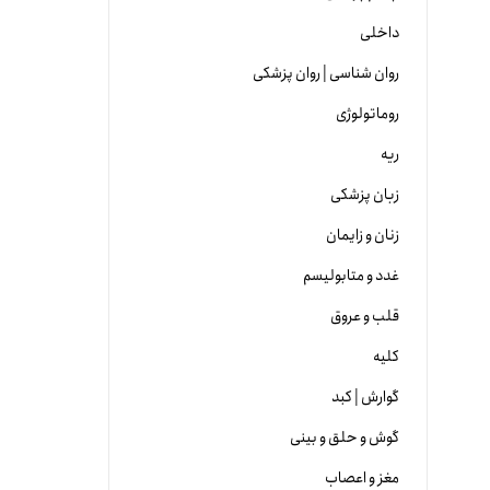
داخلی
روان شناسی | روان پزشکی
روماتولوژی
ریه
زبان پزشکی
زنان و زایمان
غدد و متابولیسم
قلب و عروق
کلیه
گوارش | کبد
گوش و حلق و بینی
مغز و اعصاب