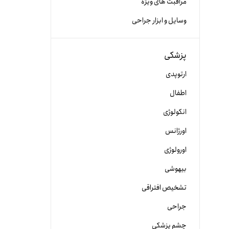
مراقبت های ویژه
وسایل و ابزار جراحی
پزشکی
ارتوپدی
اطفال
انکولوژی
اورژانس
اورولوژی
بیهوشی
تشخیص افتراقی
جراحی
چشم پزشکی