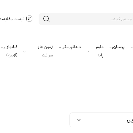
لیست مقایسه
پرستاری
علوم
دندانپزشکی
آزمون ها و
کتابهای زب
پایه
سوالات
(لاتین)