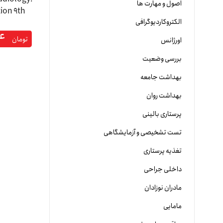
اصول و مهارت ها
tion 9th
الکتروکاردیوگرافی
ion
۴
تفسیر ویرای
تومان
اورژانس
بررسی وضعیت
بهداشت جامعه
بهداشت روان
پرستاری بالینی
تست تشخیصی و آزمایشگاهی
تغذیه پرستاری
داخلی جراحی
مادران نوزادان
مامایی