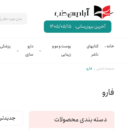
آخرین بروزرسانی:
1405/05/15
خانه
کتابهای
پوست و مو و
دارو
پزشکی
ناشر
زیبایی
سازی
صفحه اصلی
فارو
فارو
دسته بندی محصولات