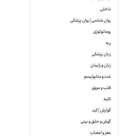
داخلی
روان شناسی | روان پزشکی
روماتولوژی
ریه
زبان پزشکی
زنان و زایمان
غدد و متابولیسم
قلب و عروق
کلیه
گوارش | کبد
گوش و حلق و بینی
مغز و اعصاب