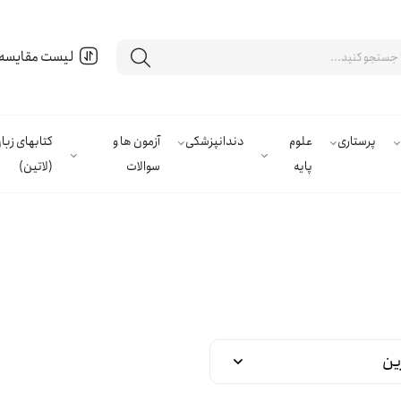
لیست مقایسه
پرستاری
علوم
دندانپزشکی
آزمون ها و
کتابهای زب
پایه
سوالات
(لاتین)