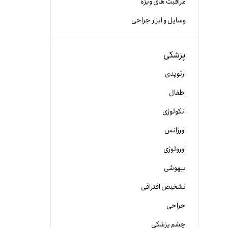
مراقبت های ویژه
وسایل و ابزار جراحی
پزشکی
ارتوپدی
اطفال
انکولوژی
اورژانس
اورولوژی
بیهوشی
تشخیص افتراقی
جراحی
چشم پزشکی