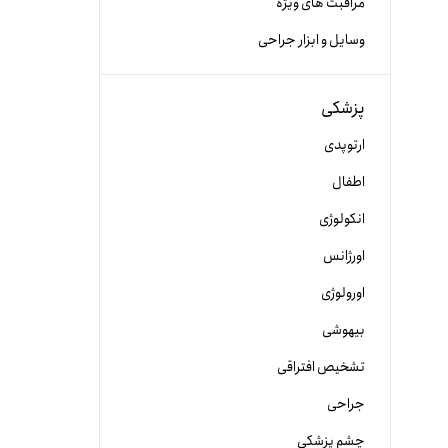
مراقبت های ویژه
وسایل و ابزار جراحی
پزشکی
ارتوپدی
اطفال
انکولوژی
اورژانس
اورولوژی
بیهوشی
تشخیص افتراقی
جراحی
چشم پزشکی