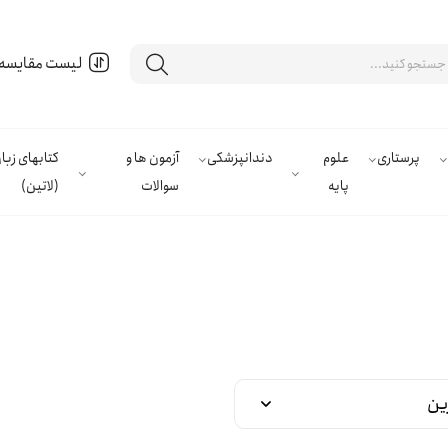
لیست مقایسه
پرستاری
علوم
دندانپزشکی
آزمون ها و
کتابهای زب
پایه
سوالات
(لاتین)