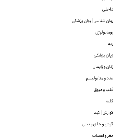
داخلی
روان شناسی | روان پزشکی
روماتولوژی
ریه
زبان پزشکی
زنان و زایمان
غدد و متابولیسم
قلب و عروق
کلیه
گوارش | کبد
گوش و حلق و بینی
مغز و اعصاب