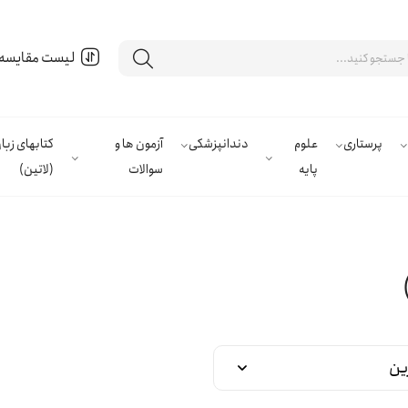
لیست مقایسه
پرستاری
علوم
دندانپزشکی
آزمون ها و
کتابهای زب
پایه
سوالات
(لاتین)