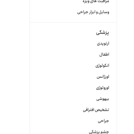
مراقبت های ویژه
وسایل و ابزار جراحی
پزشکی
ارتوپدی
اطفال
انکولوژی
اورژانس
اورولوژی
بیهوشی
تشخیص افتراقی
جراحی
چشم پزشکی