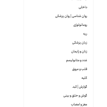
داخلی
روان شناسی | روان پزشکی
روماتولوژی
ریه
زبان پزشکی
زنان و زایمان
غدد و متابولیسم
قلب و عروق
کلیه
گوارش | کبد
گوش و حلق و بینی
مغز و اعصاب