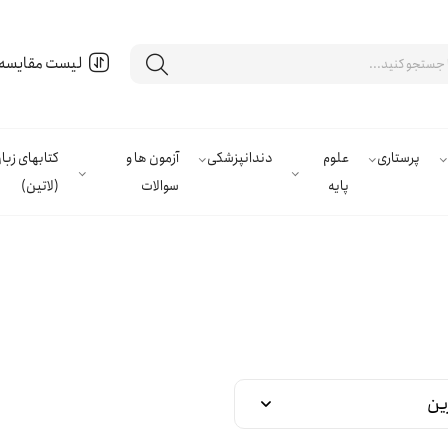
لیست مقایسه
پرستاری
علوم
دندانپزشکی
آزمون ها و
کتابهای زب
پایه
سوالات
(لاتین)