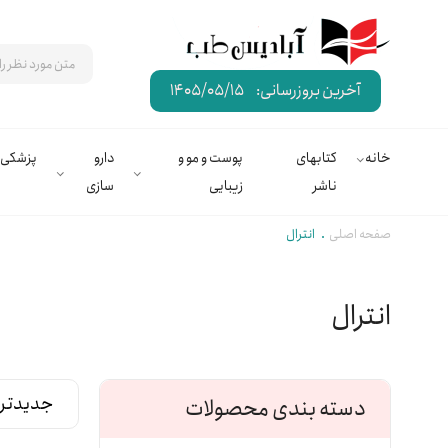
آخرین بروزرسانی:
1405/05/15
خانه
کتابهای
پوست و مو و
دارو
پزشکی
ناشر
زیبایی
سازی
صفحه اصلی
انترال
انترال
دسته بندی محصولات