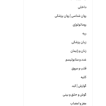
داخلی
روان شناسی | روان پزشکی
روماتولوژی
ریه
زبان پزشکی
زنان و زایمان
غدد و متابولیسم
قلب و عروق
کلیه
گوارش | کبد
گوش و حلق و بینی
مغز و اعصاب