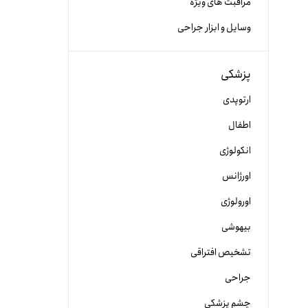
مراقبت های ویژه
وسایل و ابزار جراحی
پزشکی
ارتوپدی
اطفال
انکولوژی
اورژانس
اورولوژی
بیهوشی
تشخیص افتراقی
جراحی
چشم پزشکی