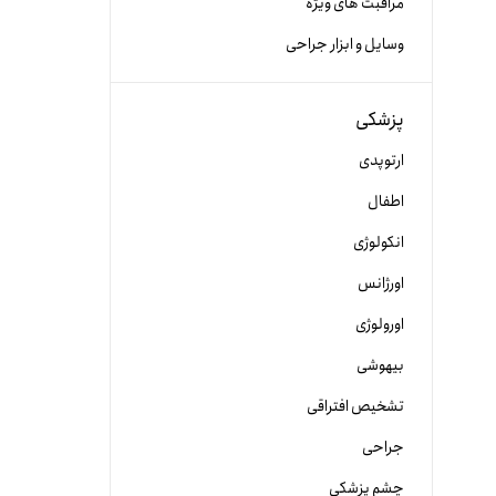
مراقبت های ویژه
وسایل و ابزار جراحی
پزشکی
ارتوپدی
اطفال
انکولوژی
اورژانس
اورولوژی
بیهوشی
تشخیص افتراقی
جراحی
چشم پزشکی