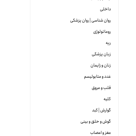
داخلی
روان شناسی | روان پزشکی
روماتولوژی
ریه
زبان پزشکی
زنان و زایمان
غدد و متابولیسم
قلب و عروق
کلیه
گوارش | کبد
گوش و حلق و بینی
مغز و اعصاب