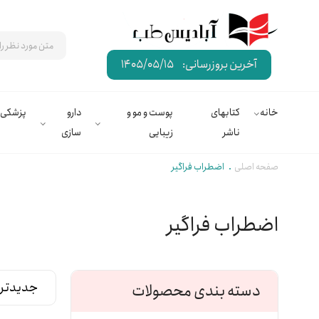
آخرین بروزرسانی:
1405/05/15
خانه
کتابهای
پوست و مو و
دارو
پزشکی
ناشر
زیبایی
سازی
صفحه اصلی
اضطراب فراگیر
اضطراب فراگیر
دسته بندی محصولات