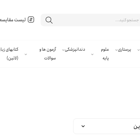
لیست مقایسه
پرستاری
علوم
دندانپزشکی
آزمون ها و
کتابهای زب
پایه
سوالات
(لاتین)