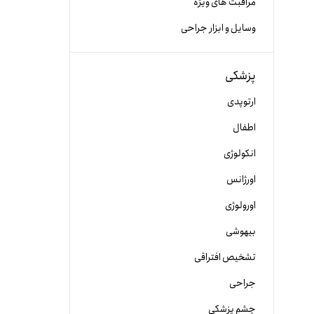
مراقبت های ویژه
وسایل و ابزار جراحی
پزشکی
ارتوپدی
اطفال
انکولوژی
اورژانس
اورولوژی
بیهوشی
تشخیص افتراقی
جراحی
چشم پزشکی