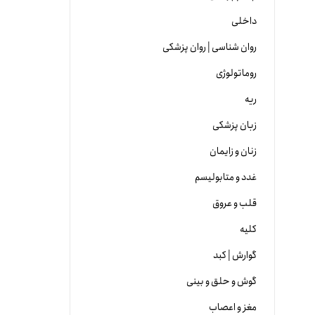
داخلی
روان شناسی | روان پزشکی
روماتولوژی
ریه
زبان پزشکی
زنان و زایمان
غدد و متابولیسم
قلب و عروق
کلیه
گوارش | کبد
گوش و حلق و بینی
مغز و اعصاب