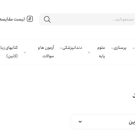
لیست مقایسه
پرستاری
علوم
دندانپزشکی
آزمون ها و
کتابهای زب
پایه
سوالات
(لاتین)