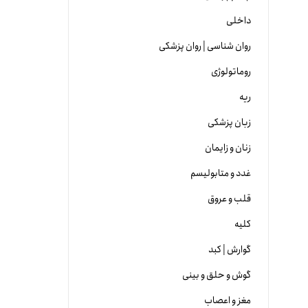
داخلی
روان شناسی | روان پزشکی
روماتولوژی
ریه
زبان پزشکی
زنان و زایمان
غدد و متابولیسم
قلب و عروق
کلیه
گوارش | کبد
گوش و حلق و بینی
مغز و اعصاب