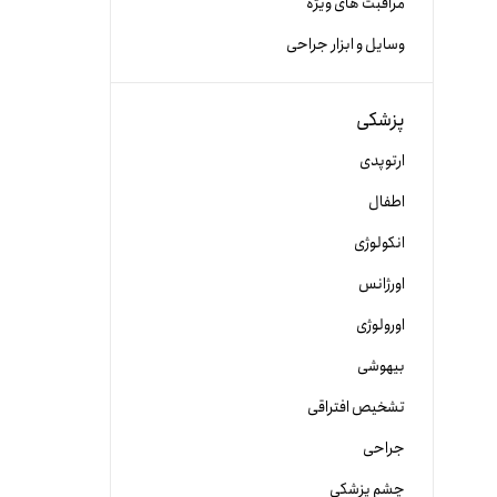
مراقبت های ویژه
وسایل و ابزار جراحی
پزشکی
ارتوپدی
اطفال
انکولوژی
اورژانس
اورولوژی
بیهوشی
تشخیص افتراقی
جراحی
چشم پزشکی